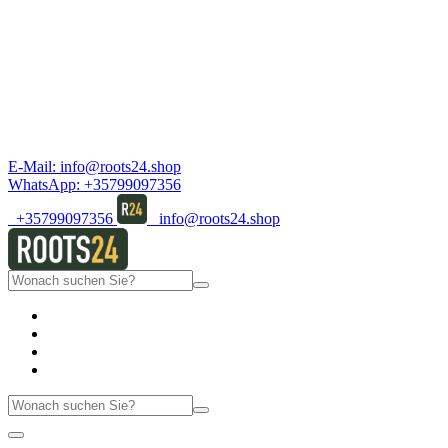
E-Mail:
info@roots24.shop
WhatsApp:
+35799097356
+35799097356
info@roots24.shop