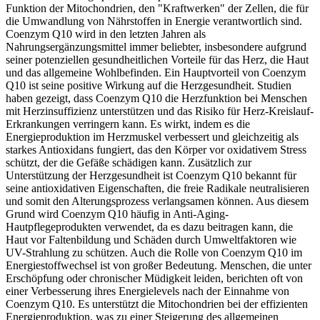
Funktion der Mitochondrien, den "Kraftwerken" der Zellen, die für
die Umwandlung von Nährstoffen in Energie verantwortlich sind.
Coenzym Q10 wird in den letzten Jahren als
Nahrungsergänzungsmittel immer beliebter, insbesondere aufgrund
seiner potenziellen gesundheitlichen Vorteile für das Herz, die Haut
und das allgemeine Wohlbefinden. Ein Hauptvorteil von Coenzym
Q10 ist seine positive Wirkung auf die Herzgesundheit. Studien
haben gezeigt, dass Coenzym Q10 die Herzfunktion bei Menschen
mit Herzinsuffizienz unterstützen und das Risiko für Herz-Kreislauf-
Erkrankungen verringern kann. Es wirkt, indem es die
Energieproduktion im Herzmuskel verbessert und gleichzeitig als
starkes Antioxidans fungiert, das den Körper vor oxidativem Stress
schützt, der die Gefäße schädigen kann. Zusätzlich zur
Unterstützung der Herzgesundheit ist Coenzym Q10 bekannt für
seine antioxidativen Eigenschaften, die freie Radikale neutralisieren
und somit den Alterungsprozess verlangsamen können. Aus diesem
Grund wird Coenzym Q10 häufig in Anti-Aging-
Hautpflegeprodukten verwendet, da es dazu beitragen kann, die
Haut vor Faltenbildung und Schäden durch Umweltfaktoren wie
UV-Strahlung zu schützen. Auch die Rolle von Coenzym Q10 im
Energiestoffwechsel ist von großer Bedeutung. Menschen, die unter
Erschöpfung oder chronischer Müdigkeit leiden, berichten oft von
einer Verbesserung ihres Energielevels nach der Einnahme von
Coenzym Q10. Es unterstützt die Mitochondrien bei der effizienten
Energieproduktion, was zu einer Steigerung des allgemeinen