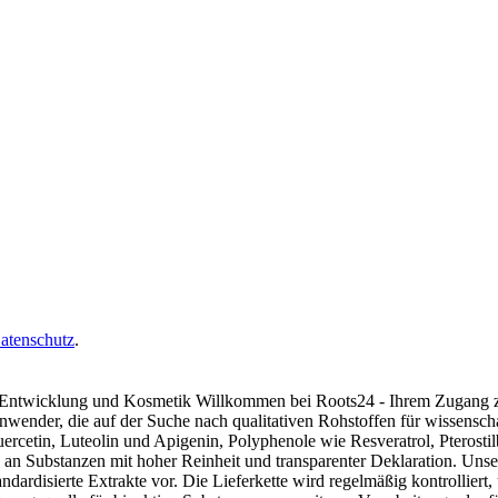
atenschutz
.
, Entwicklung und Kosmetik Willkommen bei Roots24 - Ihrem Zugang z
nwender, die auf der Suche nach qualitativen Rohstoffen für wissensc
rcetin, Luteolin und Apigenin, Polyphenole wie Resveratrol, Pterost
l an Substanzen mit hoher Reinheit und transparenter Deklaration. Uns
tandardisierte Extrakte vor. Die Lieferkette wird regelmäßig kontrolliert