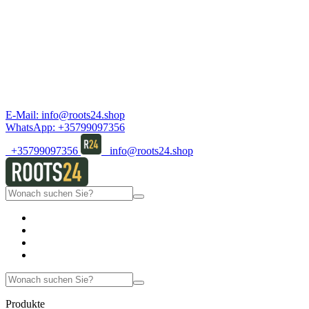
E-Mail:
info@roots24.shop
WhatsApp:
+35799097356
+35799097356
info@roots24.shop
Produkte