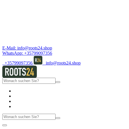
E-Mail:
info@roots24.shop
WhatsApp:
+35799097356
+35799097356
info@roots24.shop