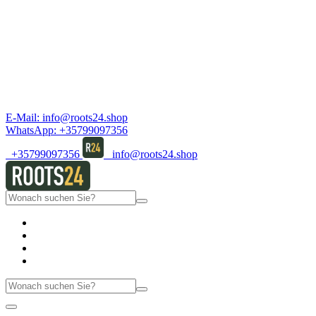
E-Mail:
info@roots24.shop
WhatsApp:
+35799097356
+35799097356
info@roots24.shop